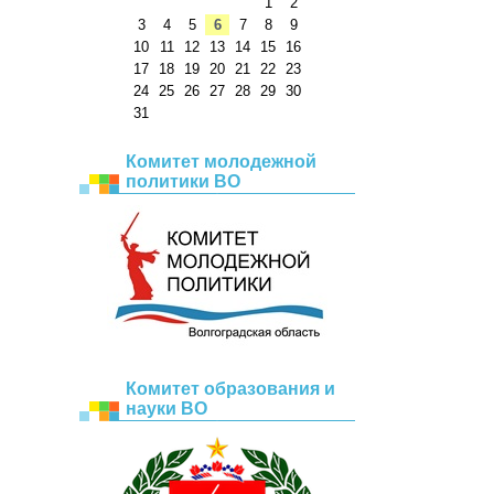
1
2
3
4
5
6
7
8
9
10
11
12
13
14
15
16
17
18
19
20
21
22
23
24
25
26
27
28
29
30
31
Комитет молодежной
политики ВО
Комитет образования и
науки ВО