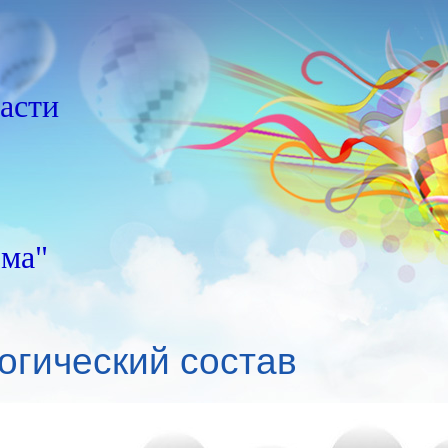
асти
зма"
огический состав